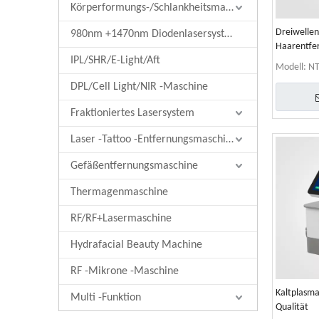
Körperformungs-/Schlankheitsmaschine
Dreiwellen
980nm +1470nm Diodenlasersystem
Haarentfe
IPL/SHR/E-Light/Aft
Hersteller
Modell:
NT
DPL/Cell Light/NIR -Maschine
Fraktioniertes Lasersystem
Laser -Tattoo -Entfernungsmaschine
Gefäßentfernungsmaschine
Thermagenmaschine
RF/RF+Lasermaschine
Hydrafacial Beauty Machine
RF -Mikrone -Maschine
Kaltplasma
Multi -Funktion
Qualität