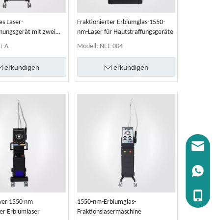
s Laser-
Fraktionierter Erbiumglas-1550-
nungsgerät mit zwei
nm-Laser für Hautstraffungsgeräte
en
T-A
Modell:
NEL-004
erkundigen
erkundigen
E-Mail: i
WhatsApp
Tel.+86 
iver 1550 nm
1550-nm-Erbiumglas-
ter Erbiumlaser
Fraktionslasermaschine