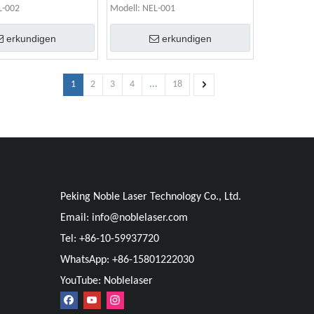
L-002
Modell:
NEL-001
erkundigen
erkundigen
1
2
3
4
...
18
Peking Noble Laser Technology Co., Ltd.
Email:
info@noblelaser.com
Tel: +86-10-59937720
WhatsApp: +86-15801222030
YouTube: Noblelaser