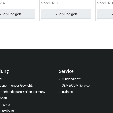
Z-A
Modell:
NDT-B
Modell:
NE
erkundigen
erkundigen
lung
Service
au
Kundendienst
s abnehmendes Gewicht/
OEM&ODM Service
anhebende Karosserien-Formung
Training
Abbau
jüngung
ung-Abbau