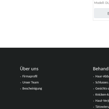
Modell:
DL
»
Über uns
Behand
Firmaprofil
Haar-Abb
Unser Team
Schlusse
Bescheinigung
Gesichts-
Knicken-
Haut-Ver
Tätowier