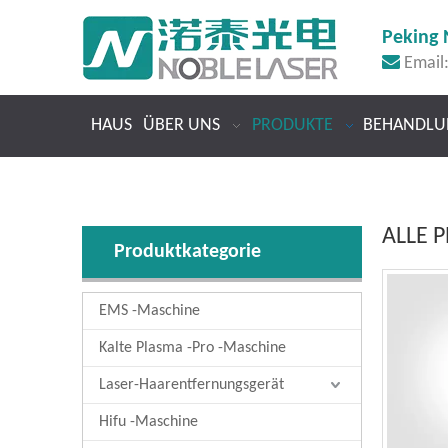
Peking 

Email
HAUS
ÜBER UNS
PRODUKTE
BEHANDLU
ALLE 
Produktkategorie
EMS -Maschine
Kalte Plasma -Pro -Maschine
Laser-Haarentfernungsgerät
Hifu -Maschine